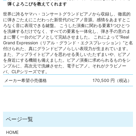
弾くよろこびを教えてくれます
世界に誇るヤマハ・コンサートグランドピアノから収録し、徹底的
に弾きごたえにこだわった新世代のピアノ音源。感情をあますとこ
ろなく音に表現できる鍵盤。 こうした演奏に関わる要素1つひとつ
を洗練するだけでなく、すべての要素を一体化し、弾き手の意のま
まに響く一台のピアノとして完結させました。 これによって“Real
Grand Expression（リアル・グランド・エクスプレッション）”と名
付けられた、真にグランドピアノらしい表現力が生まれています。
また、アップライトピアノを思わせる美しいたたずまいや、ピアノ
を身近にする機能も備えました。ピアノ演奏に求められるものをシ
ンプルに、高次元で洗練させた、電子ピアノ。それがクラビノー
バ、CLPシリーズです。
メーカー希望小売価格
170,500 円（税込）
HOME